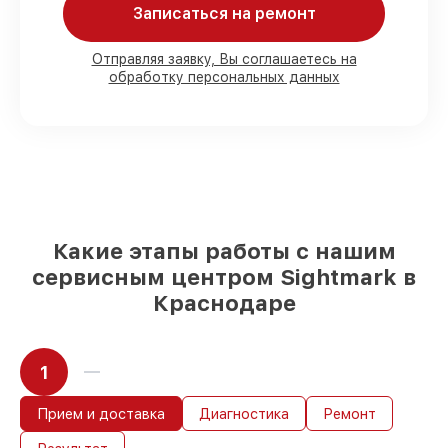
Мы гарантируем:
Записаться на ремонт
80%
работ в вашем присутствии
Отправляя заявку, Вы соглашаетесь на
обработку персональных данных
90%
комплектующих для
коллиматорных прицелов на складе или
быстро поставляются
Оригинальные запчасти и
качественные реплики на ваш выбор
–
под любые финансовые возможности
85%
работ за 1–2 часа, при немедленном
начале работ
Какие этапы работы с нашим
сервисным центром Sightmark в
Краснодаре
1
Прием и доставка
Диагностика
Ремонт