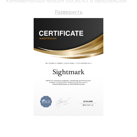
Коллиматорный прицел SM26043 и официальное
гарантийное сопровождение до 3-х лет.
Развернуть