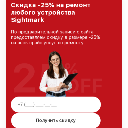
городе Краснодаре, постоянно повышая
Скидка -25% на ремонт
уровень доверия и лояльности наших
любого устройства
клиентов.
Sightmark
По предварительной записи с сайта,
предоставляем скидку в размере -25%
на весь прайс услуг по ремонту
25
%
OFF
Получить скидку