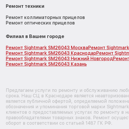
Ремонт техники
Ремонт коллиматорных прицелов
Ремонт оптических прицелов
Филиал в Вашем городе
Ремонт Sightmark SM26043 Москва
Ремонт Sightmar
Ремонт Sightmark SM26043 Краснодар
Ремонт Sight
Ремонт Sightmark SM26043 Нижний Новгород
Ремонт
Ремонт Sightmark SM26043 Казань
Предлагаем услуги по ремонту и обслуживанию любы
срока. Наш СЦ в Краснодаре является неавторизова
является публичной офертой, определяемой положен
обозначения и упоминания торговой марки Sightmar
клиентов о предоставляемых услугах по ремонту в н
правообладателями товарных знаков. Ремонт осущес
оборот в соответствии со статьей 1487 ГК РФ.