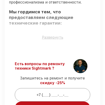
профессионализма и ответственности.
Мы гордимся тем, что
предоставляем следующие
технические гарантии:
Только фирменные комплектующие
–
Развернуть
только подлинные комплектующие.
Сертифицированные инженеры
– все
работники проходят обязательное
обучение и ежегодную аттестацию, что
подтверждает их уровень мастерства.
Есть вопросы по ремонту
Точное соблюдение сроков
–
техники Sightmark ?
гарантируем завершение работ без
задержек.
Запишитесь на ремонт и получите
Гарантийное обслуживание
–
скидку -25%
предоставляем официальное
гарантийное сопровождение после
починки.