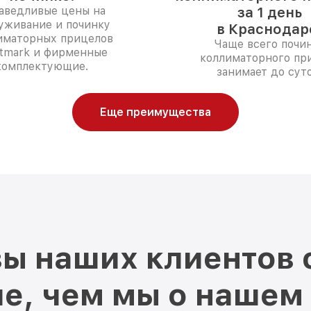
аведливые цены на
за 1 день
уживание и починку
в Краснодар
иматорных прицелов
Чаще всего почи
htmark и фирменные
коллиматорного пр
комплектующие.
занимает до суто
Еще преимущества
ы наших клиентов 
е, чем мы о нашем