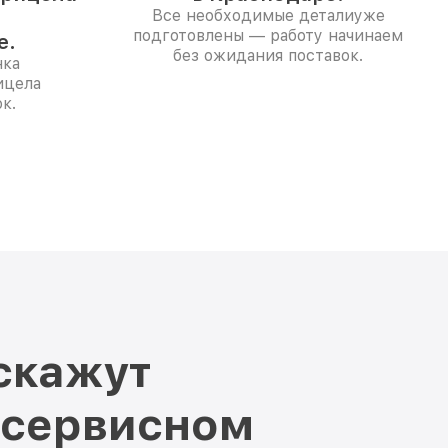
Все необходимые деталиуже
подготовлены — работу начинаем
е.
без ожидания поставок.
нка
ицела
к.
скажут
 сервисном