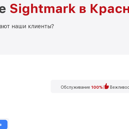
ре
Sightmark в Крас
мают наши клиенты?
Обслуживание
100%
Вежливос
в