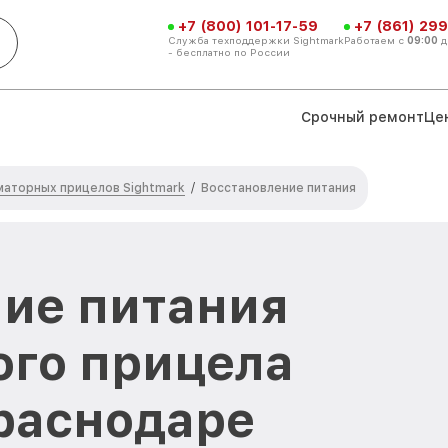
+7 (800) 101-17-59
+7 (861) 299
Служба техподдержки Sightmark
Работаем с
09:00
д
- бесплатно по России
Срочный ремонт
Це
маторных прицелов Sightmark
/
Восстановление питания
ие питания
ого прицела
Краснодаре