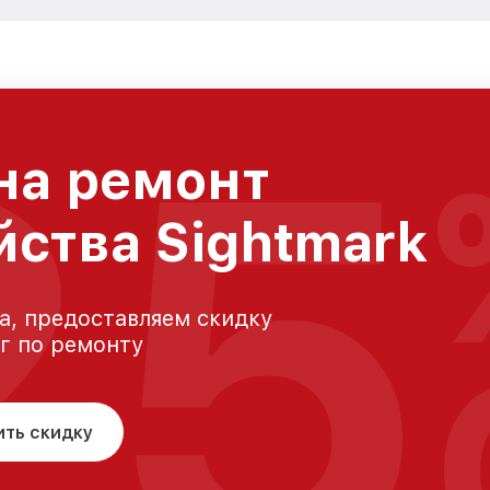
25
на ремонт
йства Sightmark
а, предоставляем скидку
уг по ремонту
ить скидку