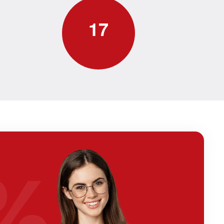
1
7
%