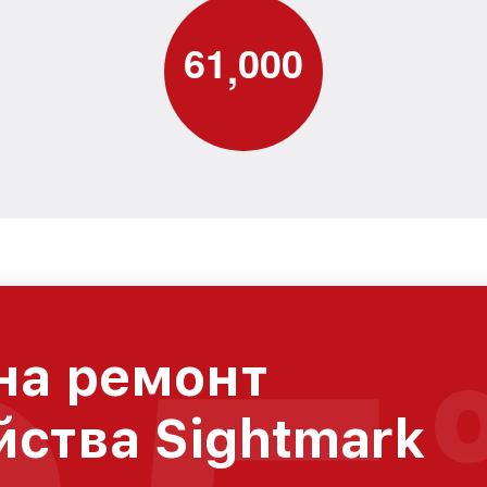
6
1
0
0
0
,
на ремонт
йства Sightmark