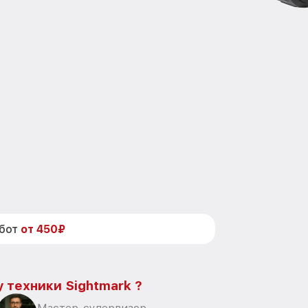
абот
от 450₽
 техники Sightmark ?
Мастер-супервизор