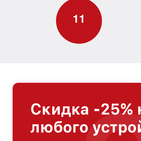
1
1
Скидка -25% 
любого устро