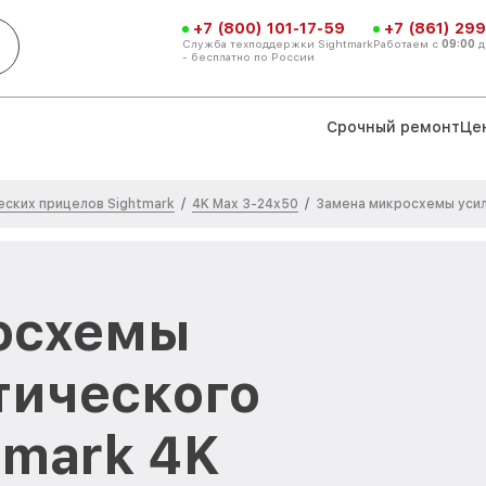
+7 (800) 101-17-59
+7 (861) 299
Служба техподдержки Sightmark
Работаем с
09:00
д
- бесплатно по России
Срочный ремонт
Це
ских прицелов Sightmark
4K Max 3-24x50
/
/
Замена микросхемы уси
осхемы
тического
tmark 4K