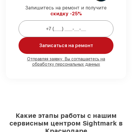
3 лет.
Запишитесь на ремонт и получите
скидку -25%
Мы гарантируем:
80%
заказов закрываем в вашем
присутствии
Записаться на ремонт
90%
запчастей Sightmark готовы к
установке в Краснодаре, остальные
Отправляя заявку, Вы соглашаетесь на
доступны для срочного заказа
обработку персональных данных
Подлинные запчасти Sightmark и
надёжные аналоги
– с учётом любых
финансовых возможностей
85%
работ выполняются в тот же день,
после приёма оптического прицела
Какие этапы работы с нашим
сервисным центром Sightmark в
Краснодаре