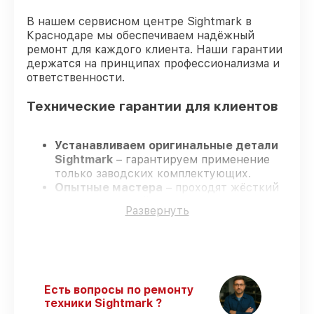
В нашем сервисном центре Sightmark в
Краснодаре мы обеспечиваем надёжный
ремонт для каждого клиента. Наши гарантии
держатся на принципах профессионализма и
ответственности.
Технические гарантии для клиентов
Устанавливаем оригинальные детали
Sightmark
– гарантируем применение
только заводских комплектующих.
Опытные мастера
– проходят жёсткий
контроль знаний и навыков, что
Развернуть
обеспечивает надёжную работу
устройства после ремонта.
Всегда выполняем ремонт вовремя
–
ремонт оптического прицела Sightmark
HD 2-16x28 строго по договоренности.
Поддержка после ремонта
– все
Есть вопросы по ремонту
ремонтные услуги и комплектующие
техники Sightmark ?
защищены гарантийной поддержкой до