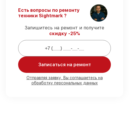
Официальная гарантия
– все работы и
запчасти защищены гарантийной
Есть вопросы по ремонту
поддержкой до 3 лет.
техники Sightmark ?
Запишитесь на ремонт и получите
Мы гарантируем:
скидку -25%
80%
работ выполняем в вашем
присутствии
90%
запчастей Sightmark есть в наличии
в мастерской или на складе в
Записаться на ремонт
Краснодаре, остальные доставляются
быстро
Отправляя заявку, Вы соглашаетесь на
Подлинные запчасти Sightmark и
обработку персональных данных
надёжные аналоги
– для разного
бюджета
85%
ремонтов занимают до 2 часов, при
незамедлительном начале работ