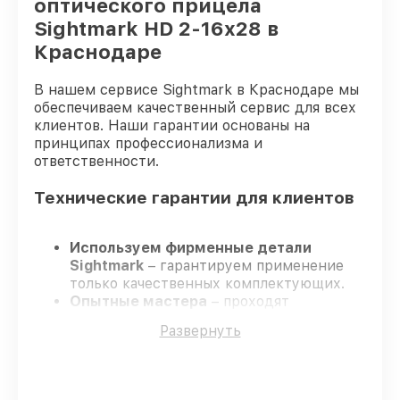
оптического прицела
Sightmark HD 2-16x28 в
Краснодаре
В нашем сервисе Sightmark в Краснодаре мы
обеспечиваем качественный сервис для всех
клиентов. Наши гарантии основаны на
принципах профессионализма и
ответственности.
Технические гарантии для клиентов
Используем фирменные детали
Sightmark
– гарантируем применение
только качественных комплектующих.
Опытные мастера
– проходят
постоянное обучение, что подтверждает
Развернуть
уровень их профессионализма.
Всегда выполняем ремонт вовремя
–
ремонт оптического прицела Sightmark
HD 2-16x28 без задержек.