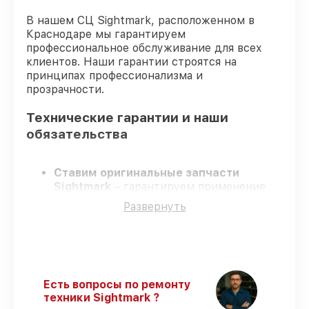
В нашем СЦ Sightmark, расположенном в
Краснодаре мы гарантируем
профессиональное обслуживание для всех
клиентов. Наши гарантии строятся на
принципах профессионализма и
прозрачности.
Технические гарантии и наши
обязательства
Ставим оригинальные запчасти
Sightmark
– гарантируем применение
только качественных комплектующих.
Развернуть
Опытные инженеры
– проходят строгий
отбор, что обеспечивает надёжную
работу устройства после ремонта.
Заканчиваем ремонт в четко
оговоренные сроки
– ремонт
оптического прицела Sightmark
Есть вопросы по ремонту
SM13038HDR строго по договоренности.
техники Sightmark ?