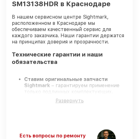
SM13138HDR в Краснодаре
В нашем сервисном центре Sightmark,
расположенном в Краснодаре мы
обеспечиваем качественный сервис для
каждого заказчика. Наши гарантии держатся
на принципах доверия и прозрачности.
Технические гарантии и наши
обязательства
Ставим оригинальные запчасти
Sightmark
– гарантируем применение
только подлинных комплектующих.
Квалифицированные инженеры
–
Развернуть
проходят постоянное обучение, что
подтверждает уровень их
профессионализма.
Соблюдаем сроки ремонта
– ремонт
оптического прицела Sightmark
SM13138HDR в оговоренные сроки.
Есть вопросы по ремонту