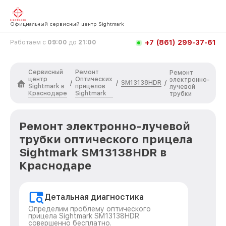
Официальный сервисный центр Sightmark
+7 (861) 299-37-61
Работаем с
09:00
до
21:00
Сервисный
Ремонт
Ремонт
центр
Оптических
электронно-
SM13138HDR
/
/
/
Sightmark в
прицелов
лучевой
Краснодаре
Sightmark
трубки
Ремонт электронно-лучевой
трубки оптического прицела
Sightmark SM13138HDR в
Краснодаре
Детальная диагностика
Определим проблему оптического
прицела Sightmark SM13138HDR
совершенно бесплатно.